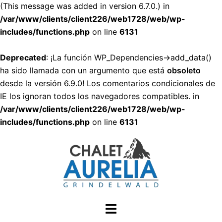
(This message was added in version 6.7.0.) in
/var/www/clients/client226/web1728/web/wp-
includes/functions.php
on line
6131
Deprecated
: ¡La función WP_Dependencies->add_data()
ha sido llamada con un argumento que está
obsoleto
desde la versión 6.9.0! Los comentarios condicionales de
IE los ignoran todos los navegadores compatibles. in
/var/www/clients/client226/web1728/web/wp-
includes/functions.php
on line
6131
Saltar
al
contenido
Alternar
menú